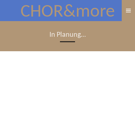
CHOR&more
Zum
Hauptinhalt
springen
In Planung…