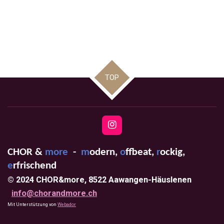
TOP
I
n
s
CHOR &
more
-
m
odern,
o
ffbeat,
r
ockig,
t
a
e
rfrischend
g
© 2024 CHOR&more, 8522 Aawangen-Häuslenen
r
a
info@chorandmore.ch
m
Mit Unterstützung von
Webador